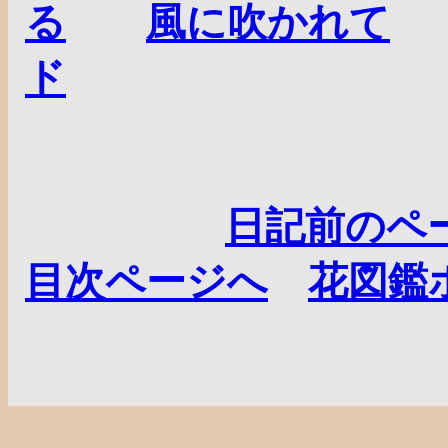
る
風に吹かれて
ド
日記前のペ
目次ページへ
花図鑑