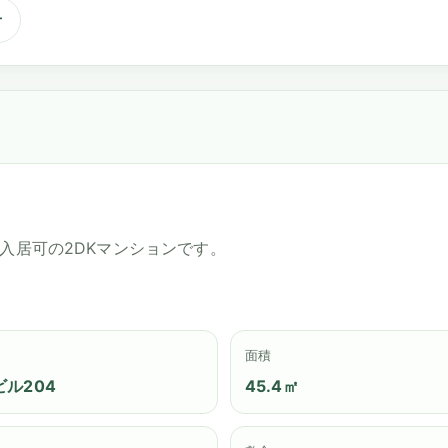
せ
即入居可の2DKマンションです。
面積
ル204
45.4㎡