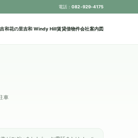
電話：
082-929-4175
吉和花の里
吉和 Windy Hill
賃貸借物件
会社案内図
駐車