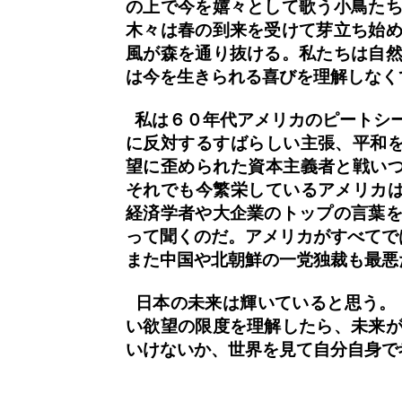
の上で今を嬉々として歌う小鳥たち
木々は春の到来を受けて芽立ち始め
風が森を通り抜ける。私たちは自然
は今を生きられる喜びを理解しなく
私は６０年代アメリカのピートシー
に反対するすばらしい主張、平和
望に歪められた資本主義者と戦い
それでも今繁栄しているアメリカ
経済学者や大企業のトップの言葉を
って聞くのだ。アメリカがすべてで
また中国や北朝鮮の一党独裁も最悪
日本の未来は輝いていると思う。 
い欲望の限度を理解したら、未来が
いけないか、世界を見て自分自身で