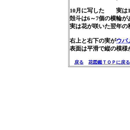
10月に写した 実は1
殻斗は6～7個の横輪
実は花が咲いた翌年
右上と右下の実が
ウバ
表面は平滑で縦の模様
戻る
花図鑑ＴＯＰに戻る