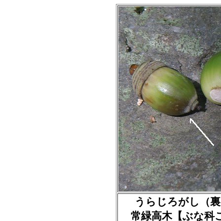
うらじろがし（裏白樫の実
常緑高木【ぶな科