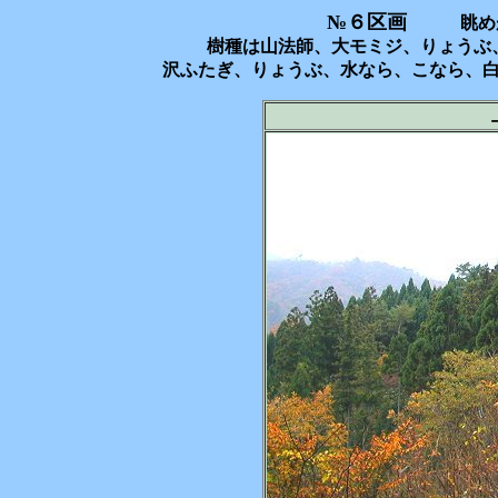
№６区画
眺めが良
樹種は山法師、大モミジ、りょうぶ
沢ふたぎ、りょうぶ、水なら、こなら、