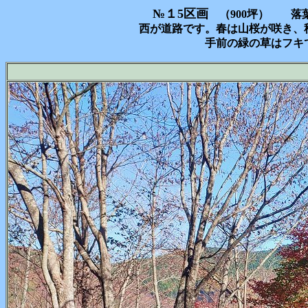
№１5区画
（900坪） 落
西が道路です。春は山桜が咲き、
手前の緑の草はフキ