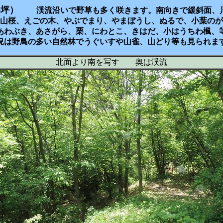
65坪）
渓流沿いで野草も多く咲きます。南向きで緩斜面、
山桜、えごの木、やぶでまり、やまぼうし、ぬるで、小葉のが
あわぶき、あさがら、栗、にわとこ、きはだ、小はうちわ楓、
況は野鳥の多い自然林でうぐいすや山雀、山どり等も見られま
北面より南を写す 奥は渓流