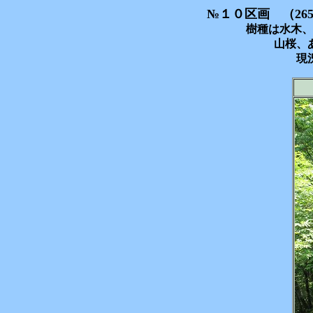
№１０区画 （2
樹種は水木、
山桜、
現