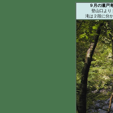
９月の瀬戸
登山口より１
滝は２段に