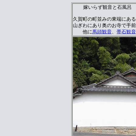
嫁いらず観音と石風
久賀町の町並みの東端にある
山ぎわにあり奥のお寺で手前
他に
馬頭観音
、
帯石観音