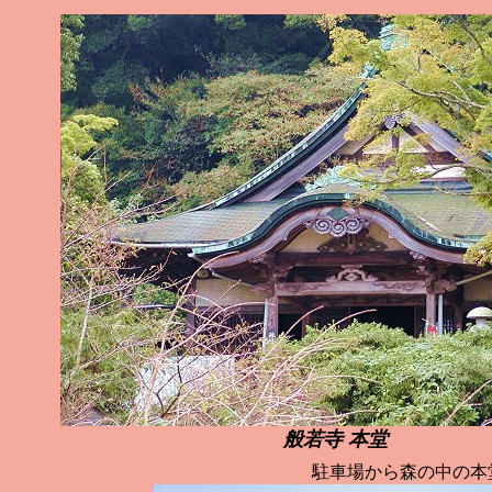
般若寺 本堂
駐車場から森の中の本