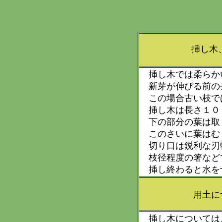
挿し木、挿
挿し木では柔らかい
新芽が伸びる前の
この場合古い枝で
挿し木は長さ１０
下の部分の葉は取
このさいに葉はむ
切り口は鋭利な刃
枝径程度の箸など
挿し終わると水を
用土につ
挿し木については