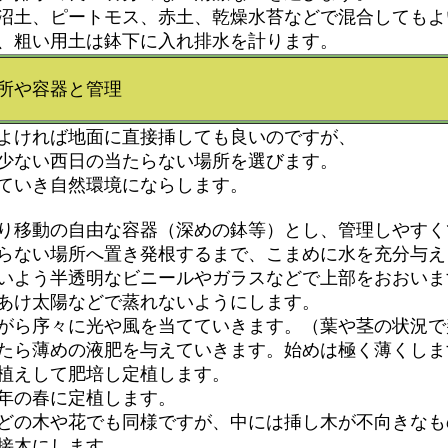
沼土、ピートモス、赤土、乾燥水苔などで混合してもよ
、粗い用土は鉢下に入れ排水を計ります。
容器と管理
よければ地面に直接挿しても良いのですが、
少ない西日の当たらない場所を選びます。
ていき自然環境にならします。
り移動の自由な容器（深めの鉢等）とし、管理しやすく
らない場所へ置き発根するまで、こまめに水を充分与え
いよう半透明なビニールやガラスなどで上部をおおいま
あけ太陽などで蒸れないようにします。
がら序々に光や風を当てていきます。（葉や茎の状況で
たら薄めの液肥を与えていきます。始めは極く薄くしま
植えして肥培し定植します。
年の春に定植します。
どの木や花でも同様ですが、中には挿し木が不向きなも
接木にします。