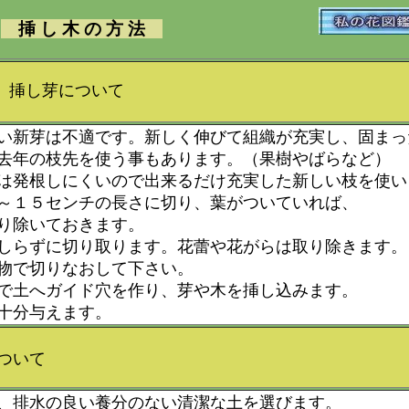
挿 し 木 の 方 法
し芽について
新芽は不適です。新しく伸びて組織が充実し、固まっ
去年の枝先を使う事もあります。（果樹やばらなど）
は発根しにくいので出来るだけ充実した新しい枝を使い
～１５センチの長さに切り、葉がついていれば、
り除いておきます。
しらずに切り取ります。花蕾や花がらは取り除きます。
物で切りなおして下さい。
で土へガイド穴を作り、芽や木を挿し込みます。
十分与えます。
いて
、排水の良い養分のない清潔な土を選びます。