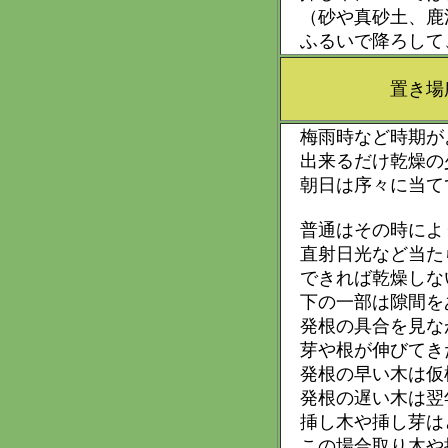
（砂や真砂土、鹿
ふるいで降ろして
置き場所や
梅雨時など時期が
出来るだけ乾燥の
朝日は序々に当て
普通はその時によ
直射日光など当た
できれば乾燥しな
下の一部は隙間を
発根の具合を見な
芽や根が伸びてき
発根の早い木は仮
発根の遅い木は翌
挿し木や挿し芽は
この場合取り木や