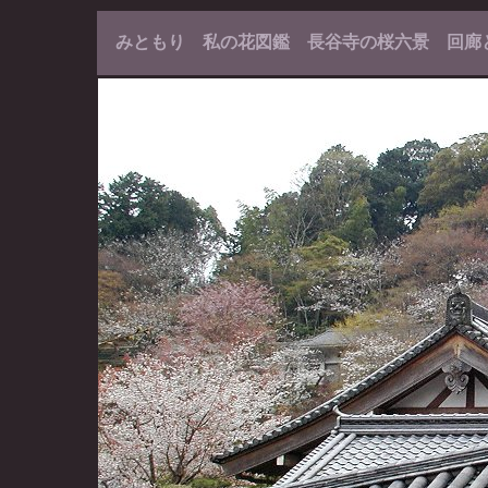
みともり 私の花図鑑 長谷寺の桜六景 