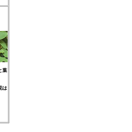
と葉
花は