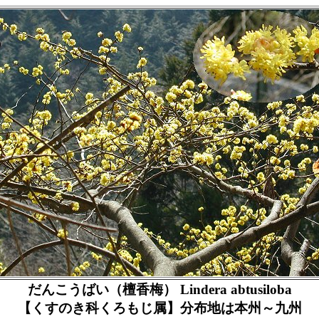
だんこうばい（檀香梅） Lindera abtusiloba
【くすのき科くろもじ属】分布地は本州～九州