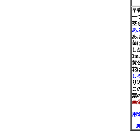
早
一つ
茎
あ
あ
葉
し
3
黄
花
し
り
こ
葉
画
用
戻