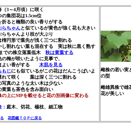
春（3～4月頃）に咲く
の集団花は1.5cm位
を折ると楠類の良い香りがする
ぶらちゃん
と似ているが黄色が強く花も大きい
ぶらちゃんより枝が大ぶり
は楕円形で葉先が浅く三つに割れる
かし割れない葉も混在する 実は秋に黒く熟す
mまでの株立落葉低木
秋は黄葉する
色の梅が咲いたように見事で、
はよい香がする
木肌を見る
雌株の若い実
ろもじ
にも似ているがこの花はだんこうばいよ
の型
遅れて咲く 葉は深く三つに割れる
の写真のような太い木は少ない
雌雄異株で雄
の黄葉も茶色を含み面白い
花が美しい
像の上にMPを載せると花の別画像に変わる
途：
庭木、切花、楊枝、細工物
る
花図鑑ＴＯＰに戻る