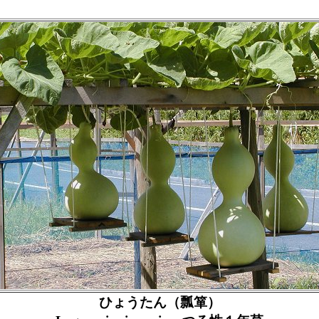
ひょうたん（瓢箪）