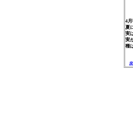
4
夏
実
実
種
風
戻