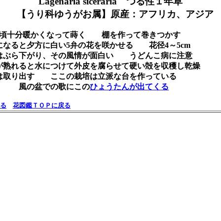
Lagenaria siceraria つる性１年草
【うり科ゆうがお属】原産：アフリカ、アジア
月頃十分暖かくなって蒔く 棚を作って巻きつかす
になると夕方に白い5弁の花を咲かせる 花径4～5cm
はぶら下がり、その風情が面白い うどんこ病に注意
が熟れると水につけて外皮を腐らせて硬い殻を収穫し乾燥
は取り出す ここの栽培は立派な台を作っている
の盆での歌にこの
ひょうたんが出てくる
る
花図鑑ＴＯＰに戻る