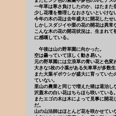
またピンク色の紫蘭や多色のルピナス
一年草は寒さ負けしたのか、はたまた
少し花壇を整理しなおさないといけな
今年の木の花は去年盛大に開花したせ
しかしスダジイや栗の花の開花は異常
こんな木の花の開花状況は、生まれて
に感嘆している。
午後は山の野草園に向かった。
空は曇っていて涼しく動き易い。
元の野草園には立浪草の青い花と色変
大きな5枚の小葉がある矢車草が多数
また大葉ギボウシが盛大に育っていた
ていない。
里山の農業と同じで増えた猪は退治し
沢蓋木の白い花はちらほら咲いている
またエゴの木は木によって見事に開花
だ。
山の山法師はほとんど花を咲かせてい