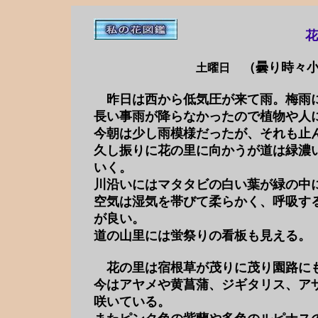
花の里
（曇り時々
土曜日
昨日は西から低気圧が来て雨。梅雨
長い事雨が降らなかったので植物や人
今朝は少し雨模様だったが、それも止
久し振りに花の里に向かうが道は緑濃
いく。
川沿いにはマタタビの白い葉が緑の中
空気は湿気を帯びて柔らかく、呼吸す
が良い。
道の山里には蛍祭りの看板も見える。
花の里は宿根草が茂りに茂り園路に
今はアヤメや黄菖蒲、ジギタリス、ア
咲いている。