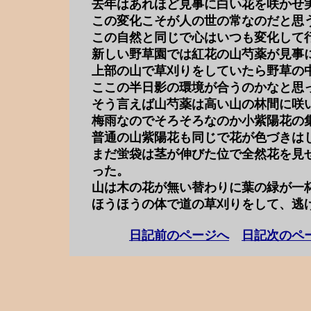
去年はあれほど見事に白い花を咲かせ
この変化こそが人の世の常なのだと思
この自然と同じで心はいつも変化して
新しい野草園では紅花の山芍薬が見事
上部の山で草刈りをしていたら野草の
ここの半日影の環境が合うのかなと思
そう言えば山芍薬は高い山の林間に咲
梅雨なのでそろそろなのか小紫陽花の
普通の山紫陽花も同じで花が色づきは
まだ蛍袋は茎が伸びた位で全然花を見
った。
山は木の花が無い替わりに葉の緑が一
ほうほうの体で道の草刈りをして、逃
日記前のページへ
日記次のペ