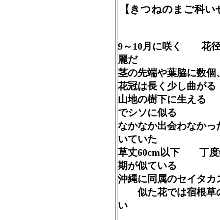
【きつねのまご科い
9～10月に咲く 花径
麗だ
茎の先端や葉脇に数個
花冠は長く少し曲が
山地の樹下に生える
でシソに似る
なかなか出会わなかっ
いていた
草丈60cm以下 丁
期が似ている
沖縄に同属のセイタカ
似た花では宿根草
い