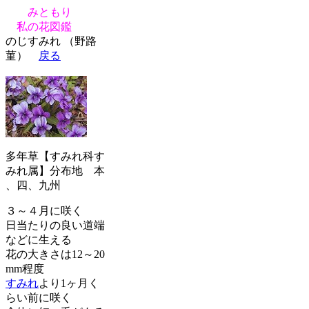
みともり
私の花図鑑
のじすみれ （野路
菫）
戻る
多年草【すみれ科す
みれ属】分布地 本
、四、九州
３～４月に咲く
日当たりの良い道端
などに生える
花の大きさは12～20
mm程度
すみれ
より1ヶ月く
らい前に咲く