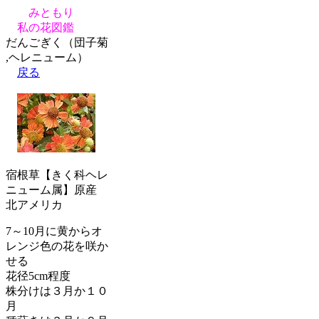
みともり
私の花図鑑
だんごぎく（団子菊
,ヘレニューム）
戻る
宿根草【きく科ヘレ
ニューム属】原産
北アメリカ
7～10月に黄からオ
レンジ色の花を咲か
せる
花径5cm程度
株分けは３月か１０
月