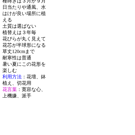
種蒔きは３月か９月
日当たりや通風、水
はけが良い場所に植
える
土質は選ばない
植替えは３年毎
花びらが丸く見えて
花芯が半球形になる
草丈120cmまで
耐寒性は普通
暑い夏にこの花形を
楽しむ
利用方法
：花壇、鉢
植え、切花用
花言葉
：寛容な心、
上機嫌、派手